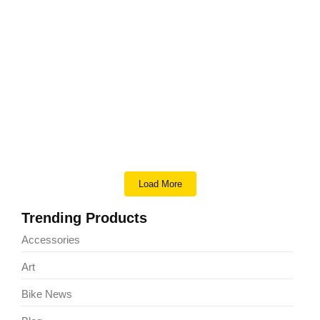
Comprar Carabina Puma 38 no
paraguai
Comprar Carabina Puma 38, também conhecida como
Winchester Puma 38 ou Rossi Puma 38, é uma versão
moderna do lendário modelo Winchester 1892, desenvolvido
nos Estados Unidos por John Browning. A Winchester 1892
era uma arma inovadora...
Read More
Load More
Trending Products
Accessories
Art
Bike News