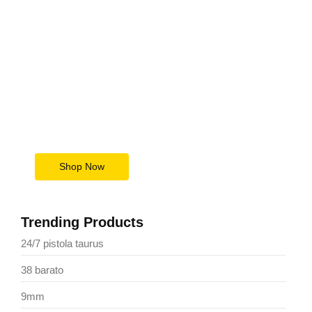
Upgrade Your Tech Game
Today
Save Big Now
Shop Now
Trending Products
24/7 pistola taurus
38 barato
9mm