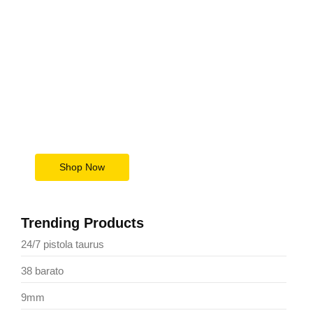
Upgrade Your Tech Game
Today
Save Big Now
Shop Now
Trending Products
24/7 pistola taurus
38 barato
9mm