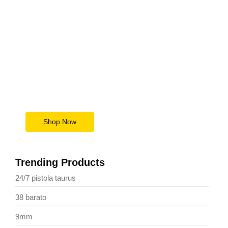
Upgrade Your Tech Game
Today
Save Big Now
Shop Now
Trending Products
24/7 pistola taurus
38 barato
9mm