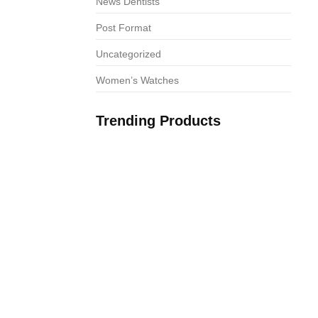
News Dentists
Post Format
Uncategorized
Women’s Watches
Trending Products
os da Taurus