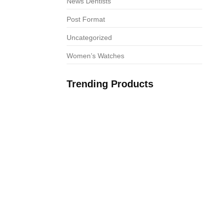
News Dentists
Post Format
Uncategorized
Women’s Watches
Trending Products
os da Taurus