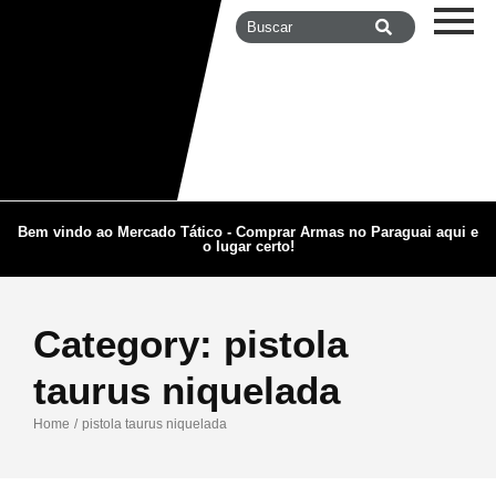
Bem vindo ao Mercado Tático - Comprar Armas no Paraguai aqui e
o lugar certo!
Category:
pistola
taurus niquelada
Home
/
pistola taurus niquelada