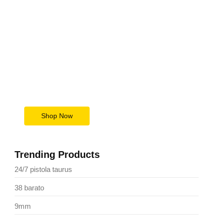
Upgrade Your Tech Game
Today
Save Big Now
Shop Now
Trending Products
24/7 pistola taurus
38 barato
9mm