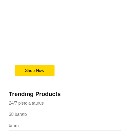
Upgrade Your Tech Game
Today
Save Big Now
Shop Now
Trending Products
24/7 pistola taurus
38 barato
9mm