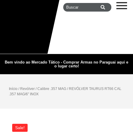
Bem vindo ao Mercado Tático - Comprar Armas no Paraguai aqui e
o lugar certo!
Início
/
Revólver
/
Calibre .357 MAG
/ REVÓLVER TAURUS RT66 CAL
.357 MAG/6” INOX
Sale!