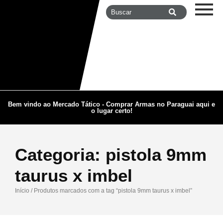
Bem vindo ao Mercado Tático - Comprar Armas no Paraguai aqui e
o lugar certo!
Categoria:
pistola 9mm
taurus x imbel
Início
/ Produtos marcados com a tag “pistola 9mm taurus x imbel”