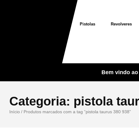
Pistolas
Revolveres
Bem vindo ao 
Categoria:
pistola tau
Início
/ Produtos marcados com a tag “pistola taurus 380 938”
Sale