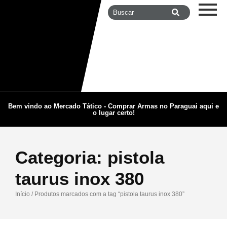
Bem vindo ao Mercado Tático - Comprar Armas no Paraguai aqui e
o lugar certo!
Categoria:
pistola
taurus inox 380
Início
/ Produtos marcados com a tag “pistola taurus inox 380”