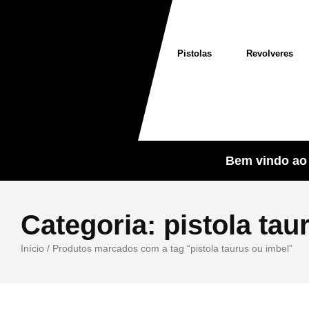
Pistolas
Revolveres
Bem vindo ao 
Categoria:
pistola tau
Início
/ Produtos marcados com a tag “pistola taurus ou imbel”
Sale