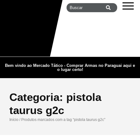
Bem vindo ao Mercado Tático - Comprar Armas no Paraguai aqui e
o lugar certo!
Categoria:
pistola
taurus g2c
Início
/ Produtos marcados com a tag “pistola taurus g2c”