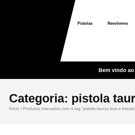
Pistolas
Revolveres
Bem vindo ao 
Categoria:
pistola tau
Início
/ Produtos marcados com a tag “pistola taurus boa e barata
Sale