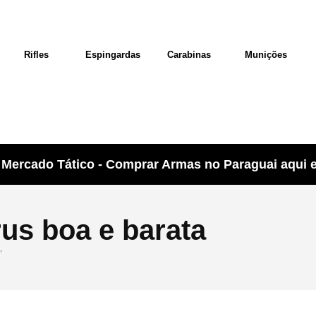
Rifles
Espingardas
Carabinas
Munições
Mercado Tático - Comprar Armas no Paraguai aqui e 
rus boa e barata
”