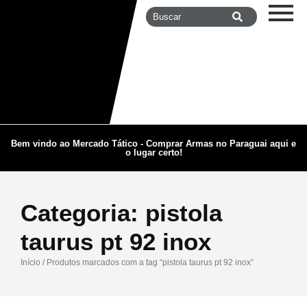
Bem vindo ao Mercado Tático - Comprar Armas no Paraguai aqui e
o lugar certo!
Categoria:
pistola
taurus pt 92 inox
Início
/ Produtos marcados com a tag “pistola taurus pt 92 inox”