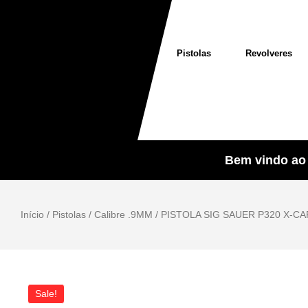
Pistolas
Revolveres
Bem vindo ao 
Início
/
Pistolas
/
Calibre .9MM
/ PISTOLA SIG SAUER P320 X-C
Sale!