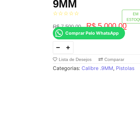
9MM
☆
☆
☆
☆
☆
EM
ESTOQ
R$
5.000,00
R$
7.500,00
Comprar Pelo WhatsApp
Lista de Desejos
Comparar
Categorias:
Calibre .9MM
,
Pistolas