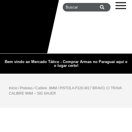
Bem vindo ao Mercado Tático - Comprar Armas no Paraguai aqui e
o lugar certo!
Início
/
Pistolas
/
Calibre .9MM
/ PISTOLA P320-M17 BRAVO, C/ TRAVA
CALIBRE 9MM – SIG SAUER