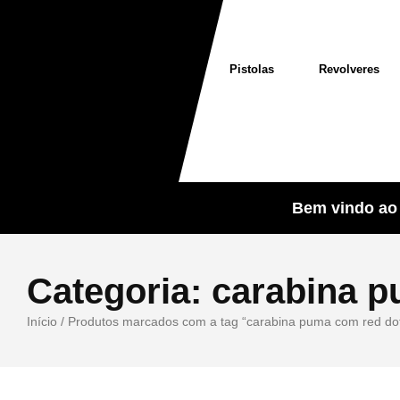
Pistolas
Revolveres
Bem vindo ao 
Categoria:
carabina p
Início
/ Produtos marcados com a tag “carabina puma com red do