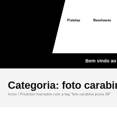
Pistolas
Revolveres
Bem vindo ao 
Categoria:
foto carab
Início
/ Produtos marcados com a tag “foto carabina puma 38”