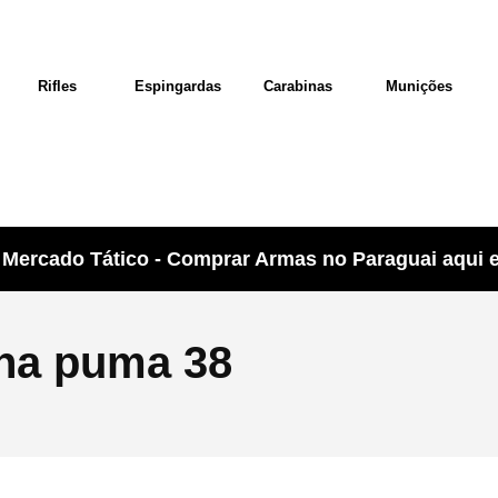
Rifles
Espingardas
Carabinas
Munições
Mercado Tático - Comprar Armas no Paraguai aqui e 
ina puma 38