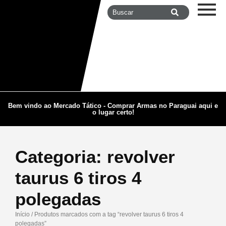
Bem vindo ao Mercado Tático - Comprar Armas no Paraguai aqui e
o lugar certo!
Categoria:
revolver
taurus 6 tiros 4
polegadas
Início
/ Produtos marcados com a tag “revolver taurus 6 tiros 4
polegadas”