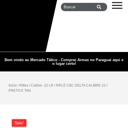
Bem vindo ao Mercado Tático - Comprar Armas no Paraguai aqui e
o lugar certo!
Início
/
Rifles
/
Calibre .22 LR
/ RIFLE CBC DELTA CALIBRE 22 /
PRETO E TAN
Sale!