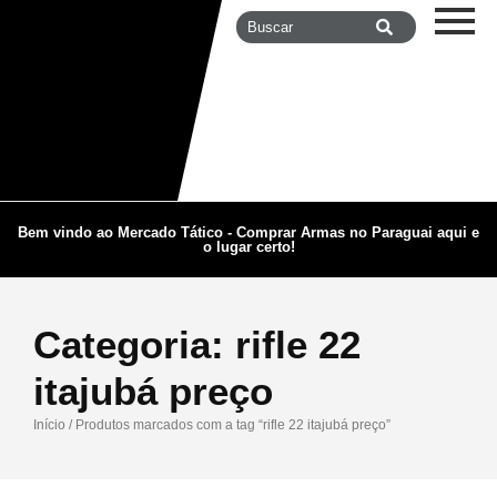
Bem vindo ao Mercado Tático - Comprar Armas no Paraguai aqui e
o lugar certo!
Categoria:
rifle 22
itajubá preço
Início
/ Produtos marcados com a tag “rifle 22 itajubá preço”