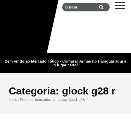
Bem vindo ao Mercado Tático - Comprar Armas no Paraguai aqui e
o lugar certo!
Categoria:
glock g28 r
Início
/ Produtos marcados com a tag “glock g28 r”