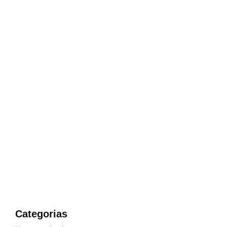
E Muito Fácil Comprar Sua
Arma de Fogo
Escolha o produto e entre em contato para fazer a
compra
Categorias