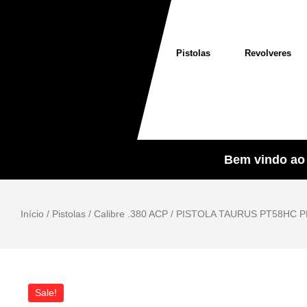
Pistolas
Revolveres
Bem vindo ao 
Início
/
Pistolas
/
Calibre .380 ACP
/ PISTOLA TAURUS PT58HC P
Sale!