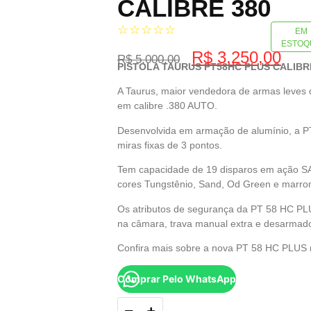
CALIBRE 380
☆
☆
☆
☆
☆
EM
ESTOQ
R$
3.250,00
R$
5.000,00
PISTOLA TAURUS PT58HC PLUS CALIBR
A Taurus, maior vendedora de armas leves 
em calibre .380 AUTO.
Desenvolvida em armação de alumínio, a 
miras fixas de 3 pontos.
Tem capacidade de 19 disparos em ação S
cores Tungstênio, Sand, Od Green e marrom
Os atributos de segurança da PT 58 HC PLU
na câmara, trava manual extra e desarmado
Confira mais sobre a nova PT 58 HC PLUS n
Comprar Pelo WhatsApp