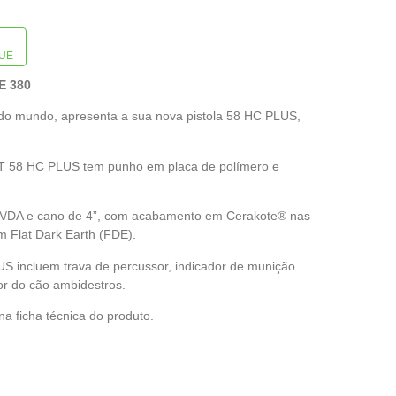
UE
E 380
do mundo, apresenta a sua nova pistola 58 HC PLUS,
PT 58 HC PLUS tem punho em placa de polímero e
A/DA e cano de 4”, com acabamento em Cerakote® nas
 Flat Dark Earth (FDE).
S incluem trava de percussor, indicador de munição
r do cão ambidestros.
a ficha técnica do produto.