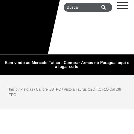
Bem vindo ao Mercado Tático - Comprar Armas no Paraguai aqui e
o lugar certo!
Início
/
Pistolas
/
Calibre .38TPC
/ Pistola Taurus G2C T.O.R.O Cal .38
TPC