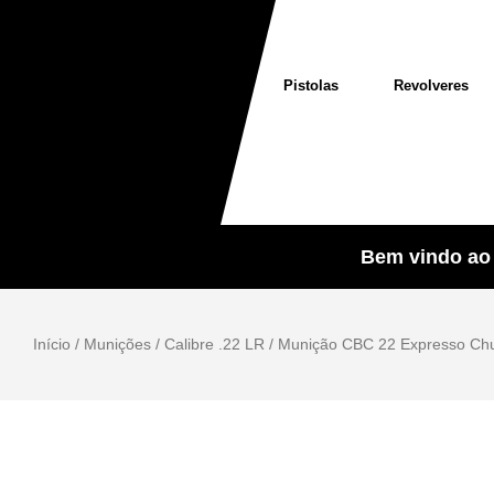
Pistolas
Revolveres
Bem vindo ao 
Início
/
Munições
/
Calibre .22 LR
/ Munição CBC 22 Expresso Ch