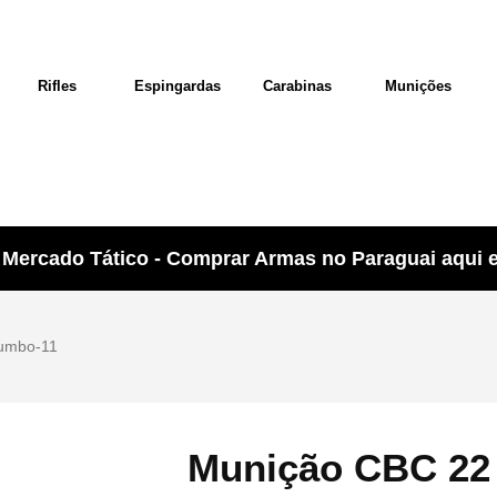
Rifles
Espingardas
Carabinas
Munições
Mercado Tático - Comprar Armas no Paraguai aqui e 
umbo-11
Munição CBC 22