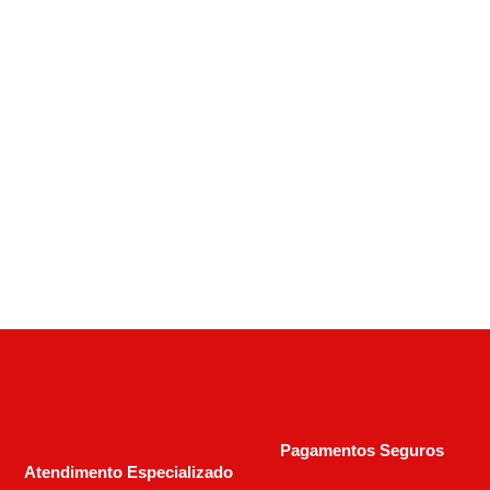
Calibre .22 LR
,
Munições
Munição CBC 22 Expresso Chumbo-11
R$
99,73
Pagamentos Seguros
Atendimento Especializado