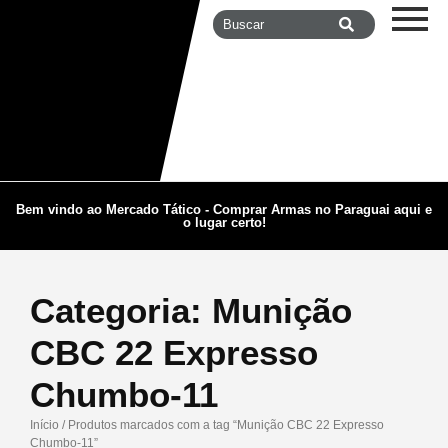
Bem vindo ao Mercado Tático - Comprar Armas no Paraguai aqui e
o lugar certo!
Categoria:
Munição
CBC 22 Expresso
Chumbo-11
Início
/ Produtos marcados com a tag “Munição CBC 22 Expresso
Chumbo-11”