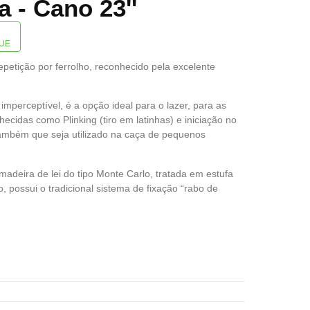
a - Cano 23''
UE
epetição por ferrolho, reconhecido pela excelente
mperceptível, é a opção ideal para o lazer, para as
ecidas como Plinking (tiro em latinhas) e iniciação no
 também que seja utilizado na caça de pequenos
madeira de lei do tipo Monte Carlo, tratada em estufa
 possui o tradicional sistema de fixação “rabo de