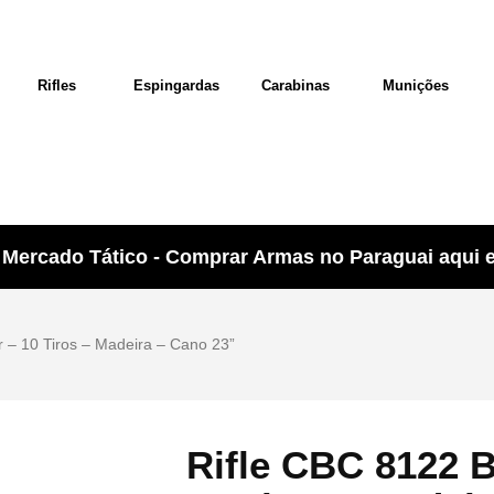
Rifles
Espingardas
Carabinas
Munições
Mercado Tático - Comprar Armas no Paraguai aqui e 
r – 10 Tiros – Madeira – Cano 23”
Rifle CBC 8122 B