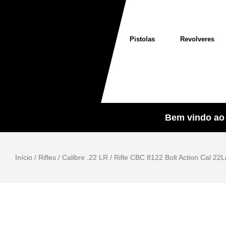
Pistolas
Revolveres
Bem vindo ao 
Início
/
Rifles
/
Calibre .22 LR
/ Rifle CBC 8122 Bolt Action Cal 22L