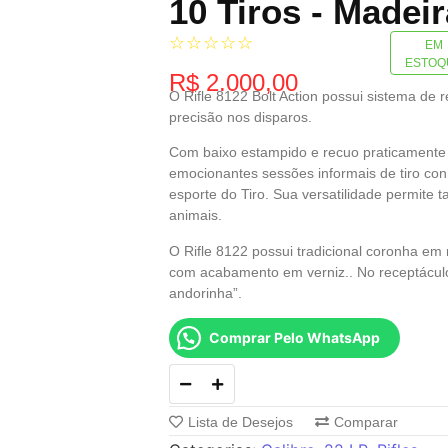
10 Tiros - Madeir
☆
☆
☆
☆
☆
EM
ESTOQ
R$
2.000,00
O Rifle 8122 Bolt Action possui sistema de r
precisão nos disparos.
Com baixo estampido e recuo praticamente i
emocionantes sessões informais de tiro conh
esporte do Tiro. Sua versatilidade permite
animais.
O Rifle 8122 possui tradicional coronha em 
com acabamento em verniz.. No receptáculo,
andorinha”.
Comprar Pelo WhatsApp
Lista de Desejos
Comparar