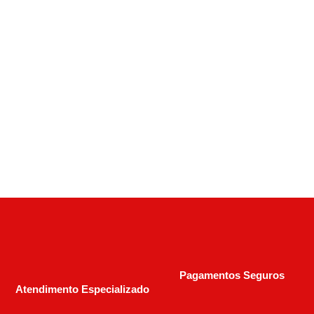
Fuzil
FUZIL CBC RANGER CAL. 308 WIN 24 POLEGADAS
R$
5.000,00
R$
7.500,00
Pagamentos Seguros
Atendimento Especializado