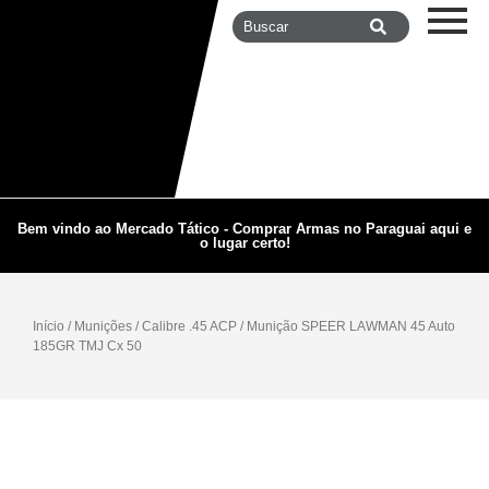
Bem vindo ao Mercado Tático - Comprar Armas no Paraguai aqui e
o lugar certo!
Início
/
Munições
/
Calibre .45 ACP
/ Munição SPEER LAWMAN 45 Auto
185GR TMJ Cx 50