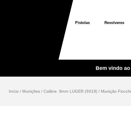
Pistolas
Revolveres
Bem vindo ao 
Início
/
Munições
/
Calibre .9mm LUGER (9X19)
/ Munição Fiocc