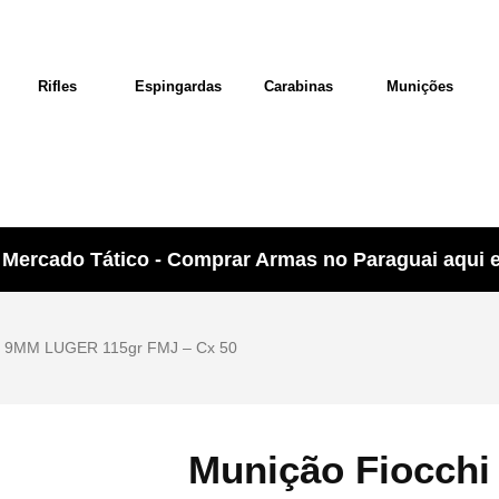
Rifles
Espingardas
Carabinas
Munições
Mercado Tático - Comprar Armas no Paraguai aqui e 
hi 9MM LUGER 115gr FMJ – Cx 50
Munição Fiocch