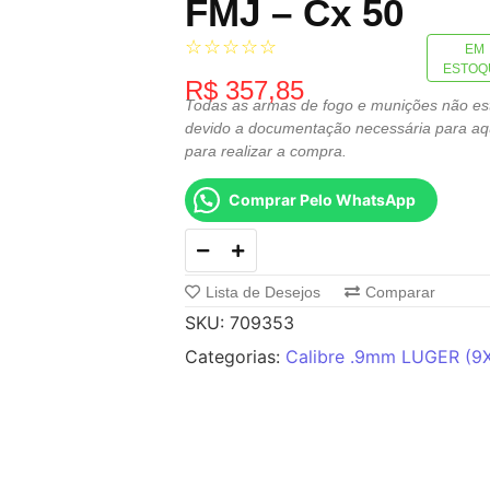
FMJ – Cx 50
☆
☆
☆
☆
☆
EM
ESTOQ
R$
357,85
Todas as armas de fogo e munições não estã
devido a documentação necessária para aqu
para realizar a compra.
Comprar Pelo WhatsApp
Lista de Desejos
Comparar
SKU:
709353
Categorias:
Calibre .9mm LUGER (9