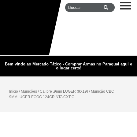
Bem vindo ao Mercado Tático - Comprar Armas no Paraguai aqui e
o lugar certo!
Início
/
Munições
/
Calibre .9mm LUGER (9X19)
/ Munição CBC
9MMLUGER EOOG 124GR NTA CXT C