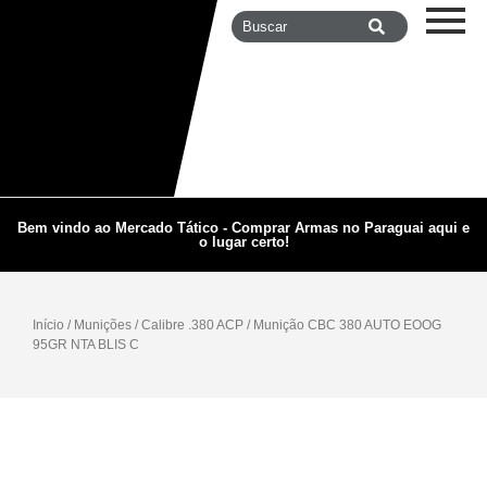
Bem vindo ao Mercado Tático - Comprar Armas no Paraguai aqui e
o lugar certo!
Início
/
Munições
/
Calibre .380 ACP
/ Munição CBC 380 AUTO EOOG
95GR NTA BLIS C