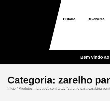
Pistolas
Revolveres
Bem vindo ao 
Categoria:
zarelho pa
Início
/ Produtos marcados com a tag “zarelho para carabina pum