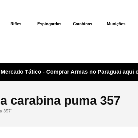
Rifles
Espingardas
Carabinas
Munições
Mercado Tático - Comprar Armas no Paraguai aqui e 
ra carabina puma 357
a 357”