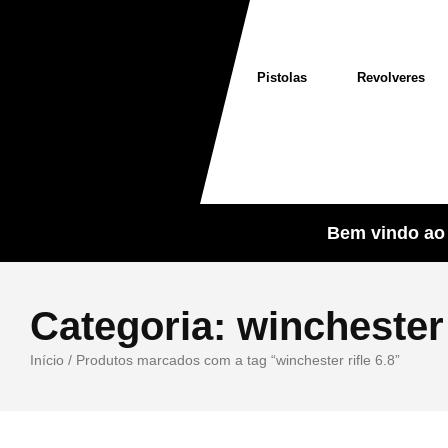
Pistolas
Revolveres
Bem vindo ao 
Categoria:
winchester 
Início
/ Produtos marcados com a tag “winchester rifle 6.8”