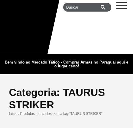
Bem vindo ao Mercado Tático - Comprar Armas no Paraguai aqui e
o lugar certo!
Categoria:
TAURUS
STRIKER
Início
/ Produtos marcados com a tag “TAURUS STRIKER”