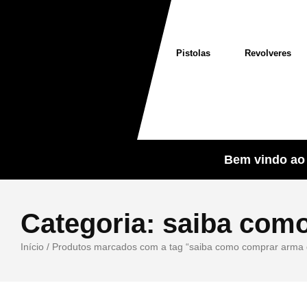
Pistolas
Revolveres
Bem vindo ao 
Categoria:
saiba como
Início
/ Produtos marcados com a tag “saiba como comprar arma 
Sale