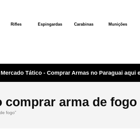
Rifles
Espingardas
Carabinas
Munições
Mercado Tático - Comprar Armas no Paraguai aqui e 
 comprar arma de fogo
de fogo”