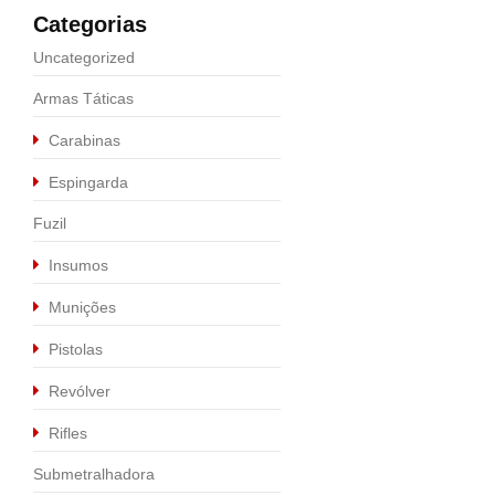
Categorias
Uncategorized
Armas Táticas
Carabinas
Espingarda
Fuzil
Calibre .44 MAG
,
Carabina
Carabina Rossi Pum
Insumos
Munições
R$
2.59
R$
3.700,00
Pistolas
Revólver
Rifles
Submetralhadora