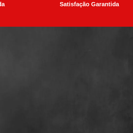
da
Satisfação Garantida