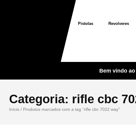
Pistolas
Revolveres
Bem vindo ao 
Categoria:
rifle cbc 7
Início
/ Produtos marcados com a tag “rifle cbc 7022 way”
Sale