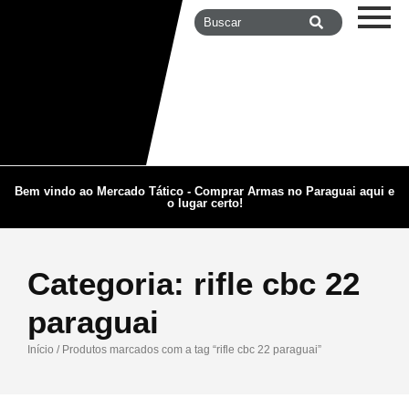
Bem vindo ao Mercado Tático - Comprar Armas no Paraguai aqui e
o lugar certo!
Categoria:
rifle cbc 22
paraguai
Início
/ Produtos marcados com a tag “rifle cbc 22 paraguai”