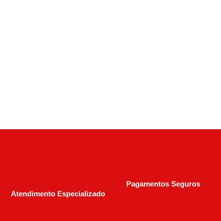
Rifle/Carabina CBC Gallery .22 Lr Pump Action
– 15+1 – Polipropileno
R$
1.990,00
R$
3.100,00
Pagamentos Seguros
Atendimento Especializado