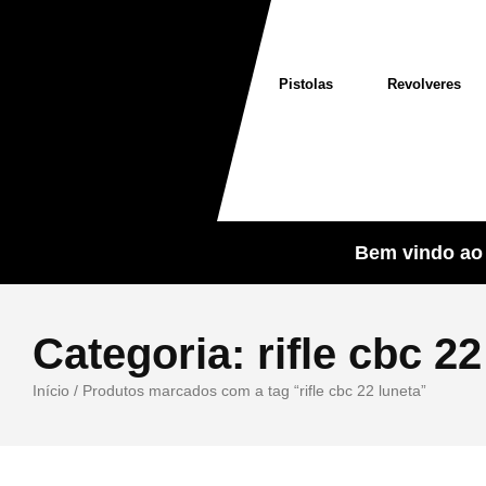
Pistolas
Revolveres
Bem vindo ao 
Categoria:
rifle cbc 22
Início
/ Produtos marcados com a tag “rifle cbc 22 luneta”