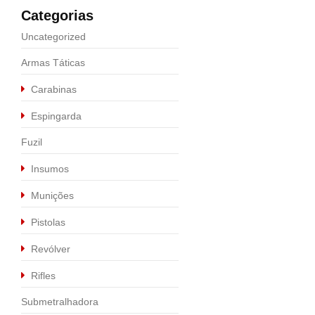
Categorias
Uncategorized
Armas Táticas
Carabinas
Espingarda
Fuzil
Calibre .22 LR
,
Rifles
Rifle CBC 7022 Cal 
Insumos
Munições
R$
1.800,00
Pistolas
Revólver
Rifles
Submetralhadora