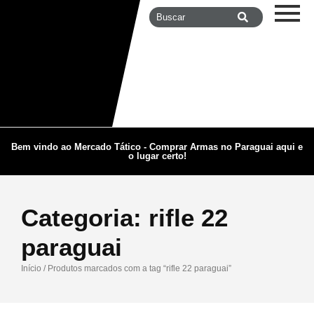
Bem vindo ao Mercado Tático - Comprar Armas no Paraguai aqui e
o lugar certo!
Categoria:
rifle 22
paraguai
Início
/ Produtos marcados com a tag “rifle 22 paraguai”