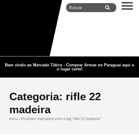
Bem vindo ao Mercado Tático - Comprar Armas no Paraguai aqui e
o lugar certo!
Categoria:
rifle 22
madeira
Início
/ Produtos marcados com a tag “rifle 22 madeira”