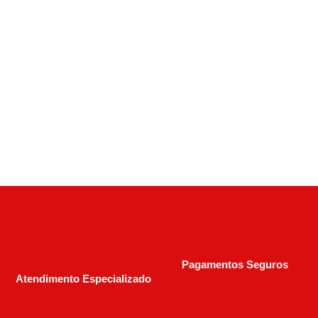
Rifle CBC 7022 Cal 22Lr – Madeira – 10 Tiros –
Cano 21” Oxidado
R$
1.700,00
Pagamentos Seguros
Atendimento Especializado