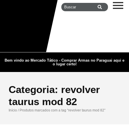
Bem vindo ao Mercado Tático - Comprar Armas no Paraguai aqui e
o lugar certo!
Categoria:
revolver
taurus mod 82
Início
/ Produtos marcados com a tag “revolver taurus mod 82”