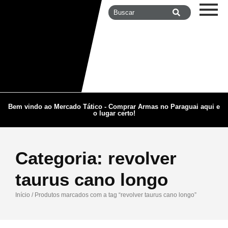
Bem vindo ao Mercado Tático - Comprar Armas no Paraguai aqui e
o lugar certo!
Categoria:
revolver
taurus cano longo
Início
/ Produtos marcados com a tag “revolver taurus cano longo”