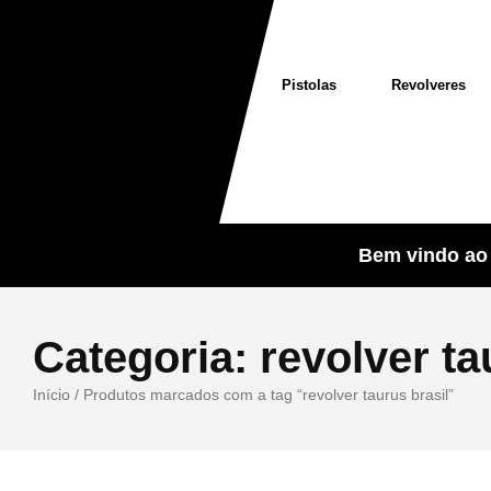
Pistolas
Revolveres
Bem vindo ao 
Categoria:
revolver ta
Início
/ Produtos marcados com a tag “revolver taurus brasil”