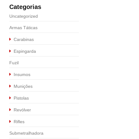
Calibre .357 MAG
,
Revólve
Categorias
REVÓLVER TAURUS
Uncategorized
R$
2.500,00
Armas Táticas
Carabinas
Sale
Espingarda
Fuzil
Insumos
Munições
Pistolas
Revólver
Rifles
Submetralhadora