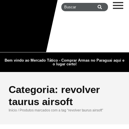
Bem vindo ao Mercado Tático - Comprar Armas no Paraguai aqui e
o lugar certo!
Categoria:
revolver
taurus airsoft
Início
/ Produtos marcados com a tag “revolver taurus airsoft”