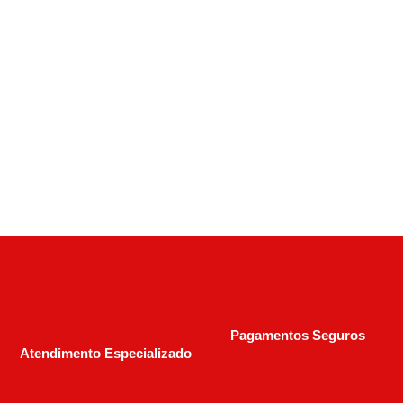
Carabina Rossi Puma Cal 44 Magnum – 12
Tiros – Cano 24” Octogonal Inox
R$
2.590,00
R$
3.700,00
Pagamentos Seguros
Atendimento Especializado