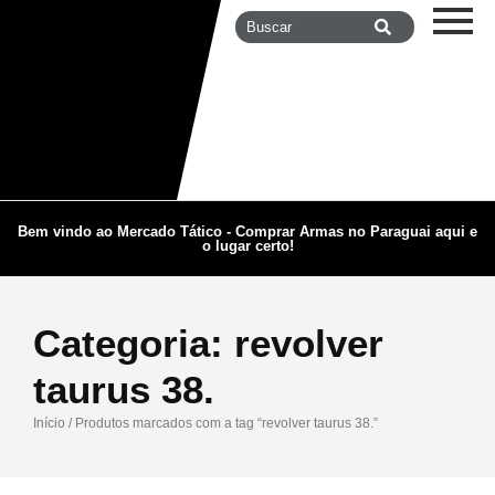
Bem vindo ao Mercado Tático - Comprar Armas no Paraguai aqui e
o lugar certo!
Categoria:
revolver
taurus 38.
Início
/ Produtos marcados com a tag “revolver taurus 38.”