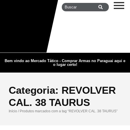
Bem vindo ao Mercado Tático - Comprar Armas no Paraguai aqui e
o lugar certo!
Categoria:
REVOLVER
CAL. 38 TAURUS
Início
/ Produtos marcados com a tag “REVOLVER CAL. 38 TAURUS”