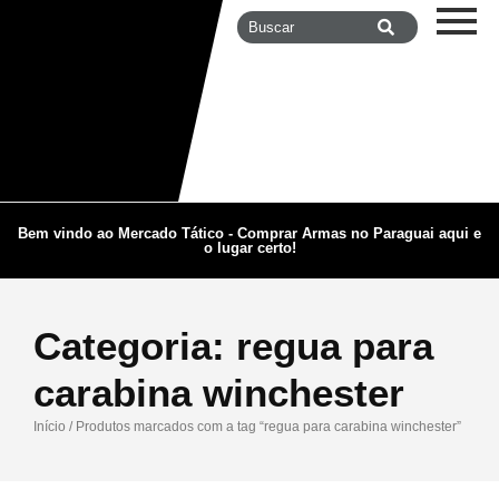
Bem vindo ao Mercado Tático - Comprar Armas no Paraguai aqui e
o lugar certo!
Categoria:
regua para
carabina winchester
Início
/ Produtos marcados com a tag “regua para carabina winchester”